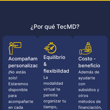
¿Por qué TecMD?
Equilibrio
Acompañamiento
Costo -
&
personalizado
beneficio
flexibilidad
¡No estás
Además de
La
solo!
ayudarte
modalidad
Estaremos
con
virtual te
disponible
subsidios y
permite
para
otros
organizar tu
acompañarte
métodos de
tiempo,
en cada
financiación,