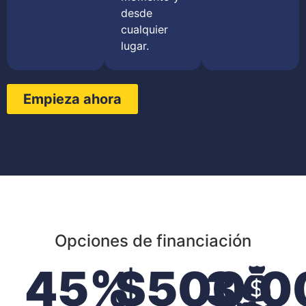
desde
cualquier
lugar.
Empieza ahora
Opciones de financiación
45
%
$
500,0
3