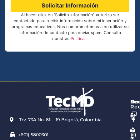
Solicitar Información
Al hacer click en ‘Solicito Información’, autorizo ser
contactado para recibir información sobre mi inscripción y
programas educativos. Nos comprometemos a no utilizar su
información de contacto para enviar spam. Consulta
nuestras
Políticas.
Re
Ser
Nue
Re
Trv. 73A No. 81i - 19 Bogotá, Colombia
(601) 5800301