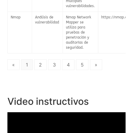
múltiples
vulnerabilidades.
Nmap
Análisis de
Nmap Network
https://nmap.org/
vulnerabilidad
Mapper se
utiliza para
pruebas de
penetración y
auditorías de
seguridad.
«
1
2
3
4
5
»
Video instructivos