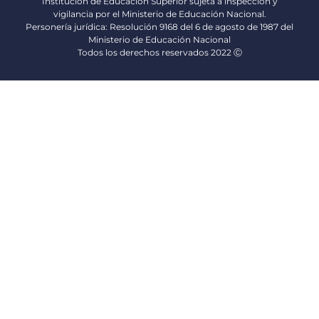
Institución de Educación Superior sujeta a inspección y
vigilancia por el Ministerio de Educación Nacional.
Personería jurídica: Resolución 9168 del 6 de agosto de 1987 del
Ministerio de Educación Nacional
Todos los derechos reservados 2022 Ⓒ