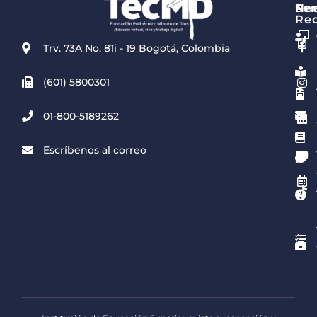
Re
Ser
Nue
Re
Trv. 73A No. 81i - 19 Bogotá, Colombia
(601) 5800301
01-800-5189262
Escríbenos al correo