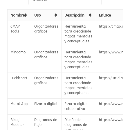
Nombre
Uso
Descripción
Enlace
CMAP
Organizadores
Herramienta
https://cmap.ihmc
Tools
gráficos
para creaciónde
mapas mentales
y conceptuales
Mindomo
Organizadores
Herramienta
https://www.min
gráficos
para creaciónde
mapas mentales
y conceptuales
Lucidchart
Organizadores
Herramienta
https://lucid.app/
gráficos
para creaciónde
mapas mentales
y conceptuales
Mural App
Pizarra digital
Pizarra digital
https://www.mura
colaborativa
Bizagi
Diagramas de
Diseño de
https://www.biza
Modeler
flujo
diagramas de
procesos de