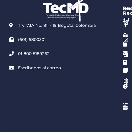
Re
Ser
Nue
Re
Trv. 73A No. 81i - 19 Bogotá, Colombia
(601) 5800301
01-800-5189262
Escríbenos al correo