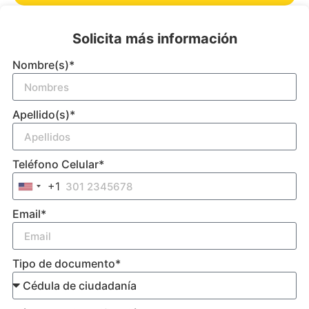
Solicita más información
Nombre(s)*
Apellido(s)*
Teléfono Celular*
+1
United States +1
Email*
Tipo de documento*