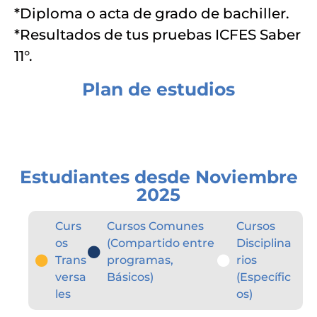
*Diploma o acta de grado de bachiller.
*Resultados de tus pruebas ICFES Saber
11°.
Plan de estudios
Plan de estudio 2
Estudiantes desde Noviembre
2025
Curs
Cursos Comunes
Cursos
os
(Compartido entre
Disciplina
Trans
programas,
rios
versa
Básicos)
(Específic
les
os)