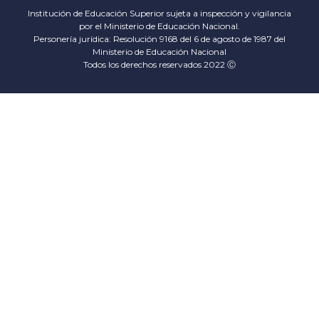
Institución de Educación Superior sujeta a inspección y vigilancia
por el Ministerio de Educación Nacional.
Personería jurídica: Resolución 9168 del 6 de agosto de 1987 del
Ministerio de Educación Nacional
Todos los derechos reservados 2022 Ⓒ